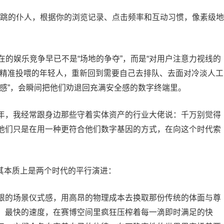
心跳的仆人，根据你的浏览记录、点击频率和互动习惯，像素级地
在的娱乐竞争早已不是“场地的争夺”，而是“对用户注意力视线的
、精准投喂的年轻人，重新回到需要自己去排队、去面对冷淡人工
感”，会瞬间把他们劝退回充满安全感的数字终端里。
年，我经常跟身边那些守着实体资产的行业大佬说：千万别觉得
他们只是在用一种更符合他们数字基因的方式，在向这个时代索
，其本质上是两个时代的平行演进：
银的场景仪式感，用高昂的物理成本去换取那份传统的体面与尊
、最快的速度，在赛博空间里疯狂压榨着每一滴即时满足的快