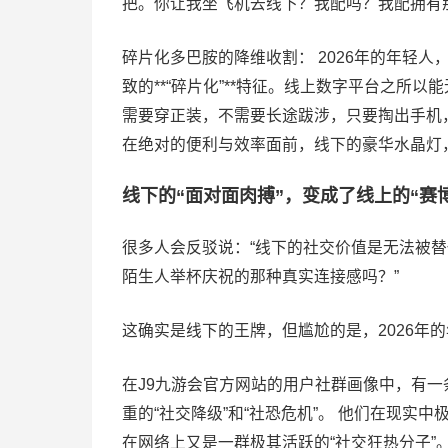
把。你让我坐飞机去线下？我配吗？我配拥有
碎片化多巴胺的降维收割： 2026年的年轻人
致的**“碎片化”**特征。线上数字平台之所
需要穿正装，不需要长途跋涉，只要掏出手机
在绝对的便利与效率面前，线下的豪华水晶灯
线下的“面对面肉搏”，变成了线上的“赛
很多人会反驳说：“线下的社交价值是无法被
陌生人举杯庆祝的那种真实连接感吗？”
这确实是线下的王牌，但尴尬的是，2026年
在J9九游会官方网站的用户社群画像中，有
重的“社交降级”和“社恐危机”。 他们在现
在网络上又是一群极其活跃的“社交狂热分子”