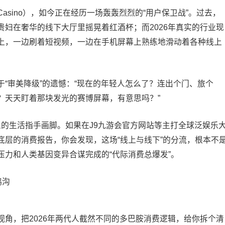
sino），如今正在经历一场轰轰烈烈的“用户保卫战”。过去，
妇在奢华的线下大厅里摇晃着红酒杯；而2026年真实的行业现
上，一边刷着短视频，一边在手机屏幕上熟练地滑动着各种线上
“审美降级”的遗憾：“现在的年轻人怎么了？连出个门、旅个
？天天盯着那块发光的赛博屏幕，有意思吗？”
人的生活指手画脚。如果在J9九游会官方网站等主打全球泛娱乐
底层的消费报告，你会发现，这场“线上与线下”的分流，根本不
力和人类基因变异合谋完成的“代际消费总爆发”。
角，把2026年两代人截然不同的多巴胺消费逻辑，给你拆个清