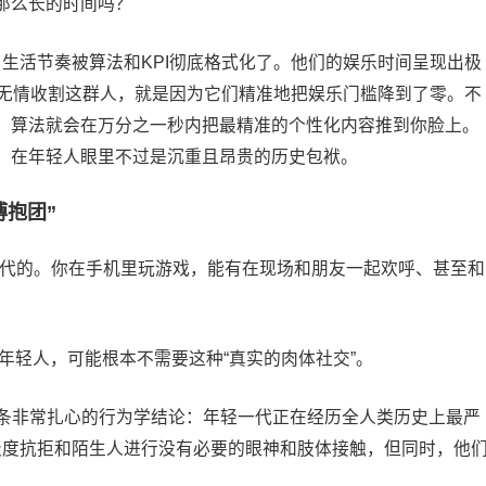
那么长的时间吗？
，生活节奏被算法和KPI彻底格式化了。他们的娱乐时间呈现出极
以能无情收割这群人，就是因为它们精准地把娱乐门槛降到了零。不
，算法就会在万分之一秒内把最精准的个性化内容推到你脸上。
，在年轻人眼里不过是沉重且昂贵的历史包袱。
博抱团”
替代的。你在手机里玩游戏，能有在现场和朋友一起欢呼、甚至和
的年轻人，可能根本不需要这种“真实的肉体社交”。
一条非常扎心的行为学结论：年轻一代正在经历全人类历史上最严
实中极度抗拒和陌生人进行没有必要的眼神和肢体接触，但同时，他
。