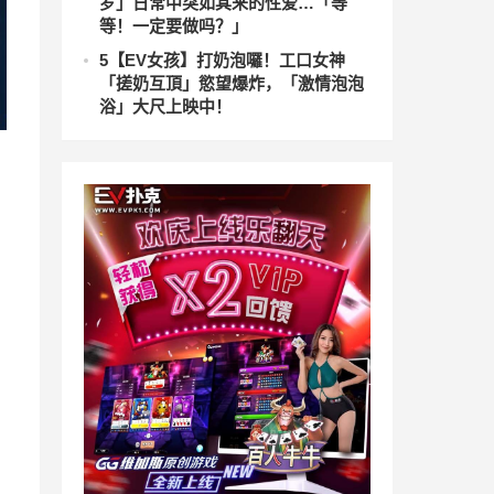
罗」日常中突如其来的性爱…「等
等！一定要做吗？」
5
【EV女孩】打奶泡囉！工口女神
「搓奶互頂」慾望爆炸，「激情泡泡
浴」大尺上映中！