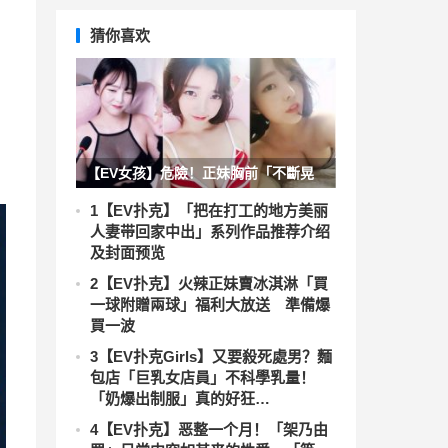
猜你喜欢
【EV女孩】危險！正妹胸前「不斷晃
動」好搶鏡，「乳波滿滿」向眼前襲
1
【EV扑克】「把在打工的地方美丽
人妻带回家中出」系列作品推荐介绍
來！
及封面预览
2
【EV扑克】火辣正妹賣冰淇淋「買
一球附贈兩球」福利大放送 準備爆
買一波
3
【EV扑克Girls】又要殺死處男？麵
包店「巨乳女店員」不科學乳量！
「奶爆出制服」真的好狂…
4
【EV扑克】恶整一个月！「架乃由