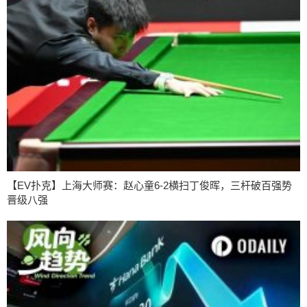
【EV扑克】上海大师赛：赵心童6-2横扫丁俊晖，三杆破百强势
晋级八强