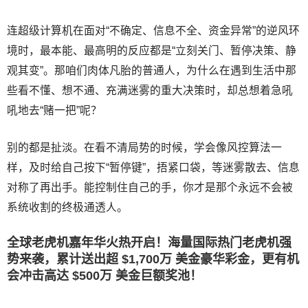
连超级计算机在面对“不确定、信息不全、资金异常”的逆风环
境时，最本能、最高明的反应都是“立刻关门、暂停决策、静
观其变”。那咱们肉体凡胎的普通人，为什么在遇到生活中那
些看不懂、想不通、充满迷雾的重大决策时，却总想着急吼
吼地去“赌一把”呢？
别的都是扯淡。在看不清局势的时候，学会像风控算法一
样，及时给自己按下“暂停键”，捂紧口袋，等迷雾散去、信息
对称了再出手。能控制住自己的手，你才是那个永远不会被
系统收割的终极通透人。
全球老虎机嘉年华火热开启！海量国际热门老虎机强
势来袭，累计送出超 $1,700万 美金豪华彩金，更有机
会冲击高达 $500万 美金巨额奖池！