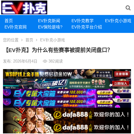
首页
EV扑克新闻
EV扑克教学
EV扑克小游戏
EV扑克官网
EV保险是啥?
EV扑克平台介绍
您的位置
首页
EV扑克小游戏
【EV扑克】为什么有些赛事被提前关闭盘口？
发布: 2026年6月4日
382
阅读