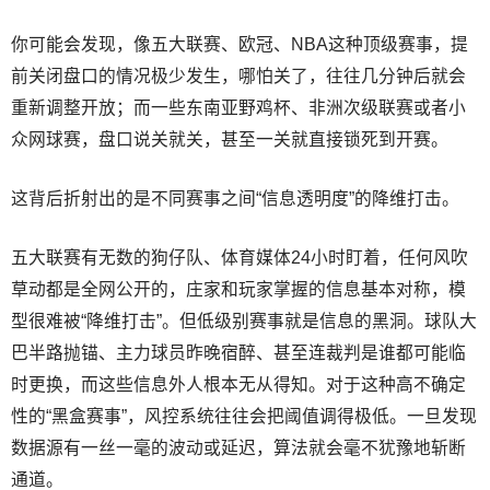
你可能会发现，像五大联赛、欧冠、NBA这种顶级赛事，提
前关闭盘口的情况极少发生，哪怕关了，往往几分钟后就会
重新调整开放；而一些东南亚野鸡杯、非洲次级联赛或者小
众网球赛，盘口说关就关，甚至一关就直接锁死到开赛。
这背后折射出的是不同赛事之间“信息透明度”的降维打击。
五大联赛有无数的狗仔队、体育媒体24小时盯着，任何风吹
草动都是全网公开的，庄家和玩家掌握的信息基本对称，模
型很难被“降维打击”。但低级别赛事就是信息的黑洞。球队大
巴半路抛锚、主力球员昨晚宿醉、甚至连裁判是谁都可能临
时更换，而这些信息外人根本无从得知。对于这种高不确定
性的“黑盒赛事”，风控系统往往会把阈值调得极低。一旦发现
数据源有一丝一毫的波动或延迟，算法就会毫不犹豫地斩断
通道。