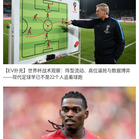
【EV扑克】世界杯战术观察：阵型流动、高位逼抢与数据博弈
——现代足球早已不是22个人追着球跑