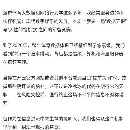
混迹体育大数据和网络行为学这么多年，我经常跟身边的小
伙伴强调：现代数字娱乐的发展，本质上就是一场“数据天眼”
与“人性的投机欲”之间的军备竞赛。
到了2026年，整个体育数据体系已经精细到了像素级。我们
看到的每一个赔率跳动，背后都是超级计算机和海量服务器
在疯狂空转。
当你在开云官方网站或者其他平台看到盘口“提前关闭”时，戒
掉那些阴谋论的脑补。这不过是冷冰冰的代码在履行它的天
职——在风险失控前，强行终止这场不公平的信息不对称博
弈。
但作为在信息洪流中求生存的聪明人，我们也得从这个机制
里学到一招现世现报的智慧：