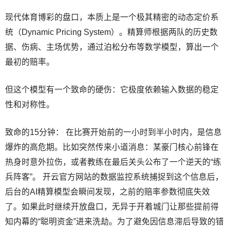
现代体育博彩的盘口，本质上是一个极其精密的动态定价系
统（Dynamic Pricing System）。精算师根据两队的历史数
据、伤病、主场优势，通过泊松分布等数学模型，算出一个
最初的赔率。
但这个模型有一个致命的硬伤：它极度依赖输入数据的稳定
性和对称性。
致命的15分钟： 在比赛开始前的一小时到半小时内，是信息
爆炸的高危期。比如突然传来小道消息：某豪门核心前锋在
热身时意外拉伤，或者教练在最后关头公布了一个逆天的“练
兵阵客”。 开云官方网站的数据监控系统捕捉到这个信息后，
后台的AI精算模型会瞬间发现，之前的赔率参数彻底失效
了。如果此时继续开放盘口，无异于开着城门让那些提前得
知内幕的“聪明资金”进来洗劫。为了避免因信息滞后导致的错