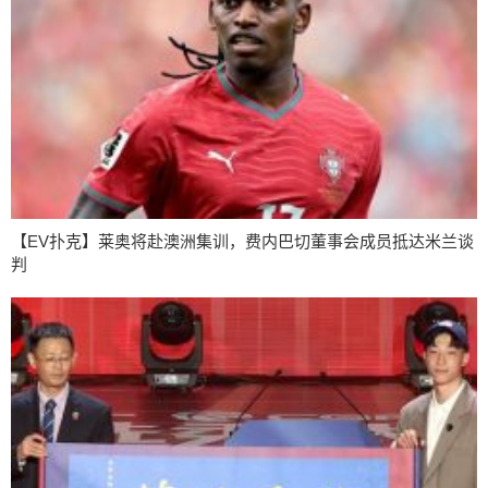
【EV扑克】莱奥将赴澳洲集训，费内巴切董事会成员抵达米兰谈
判