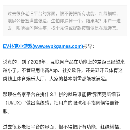
过去很多老旧平台的界面，恨不得把所有功能、红绿横幅、
滚屏公告塞满整张脸，生怕你漏掉一个。结果呢？用户一进
去，眼睛被闪得生疼，找个充值或提款按钮像是在玩迷宫。
EV扑克小游戏(www.evpkgames.com)
报导：
说真的，到了2026年，互联网产品在功能上的差距已经越来
越小了。不管是用电商App、社交软件，还是逛开云体育这
类线上体育娱乐大厅，大家的基本刚需都能被满足。
那现在各家平台在拼什么？拼的就是谁能把“界面更新细节
（UI/UX）”做出高级感，把用户的眼球和手指伺候得最舒
服。
过去很多老旧平台的界面，恨不得把所有功能、红绿横幅、