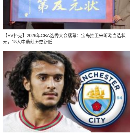
【EV扑克】2026年CBA选秀大会落幕：宝岛控卫宋昕澔当选状
元，18人中选创历史新低