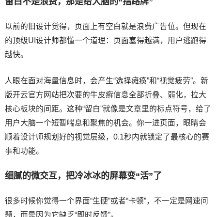
留白不是浪费，那是给大脑的“指路牌”
以前的旧设计觉得，页面上有空白就是浪费广告位。但现在
的顶级UI设计师都懂一个道理：页面塞得越满，用户逃跑得
越快。
人眼在面对海量信息时，会产生“选择瘫痪”和“视觉疲劳”。新
版开云官方网站把次要的牛皮癣信息全部折叠、弱化，拉大
核心板块的间距。这种“留白”就像是文章里的标点符号，给了
用户大脑一个短暂喘息和聚焦的机会。你一进页面，眼睛会
顺着设计师规划好的视觉层级，0.1秒内就锁定了最核心的赛
事和功能。
细腻的微交互，把冷冰冰的屏幕变“活”了
很多时候你觉得一个界面“生硬”或者“卡顿”，不一定是网速问
题，而是因为它缺乏“即时反馈”。