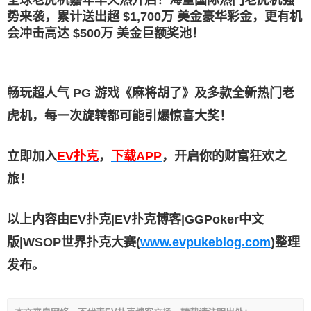
势来袭，累计送出超 $1,700万 美金豪华彩金，更有机
会冲击高达 $500万 美金巨额奖池！
畅玩超人气 PG 游戏《麻将胡了》及多款全新热门老
虎机，每一次旋转都可能引爆惊喜大奖！
立即加入
EV扑克
，
下载APP
，开启你的财富狂欢之
旅！
以上内容由EV扑克|EV扑克博客|GGPoker中文
版|WSOP世界扑克大赛(
www.evpukeblog.com
)整理
发布。