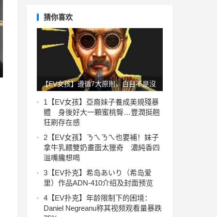
猜你喜欢
【EV女孩】遵循7大原則，白目不是沒
藥醫！打好人際關係，先學習看懂別人
1
【EV女孩】亞裔妹子養成美規殘暴
體 身後好大一顆蜜桃臀…豐潤挺翹
臉色
狂刷存在感
2
【EV女孩】ㄋㄟㄋㄟ也要補！妹子
拿牛乳餵雙奶畫面太獵奇 濃純香四
溢嘴饞想喝
3
【EV扑克】希岛あいり（希岛爱
里）作品ADN-410介绍及封面预览
4
【EV扑克】年龄限制下的困境：
Daniel Negreanu称其视频观看量暴跌