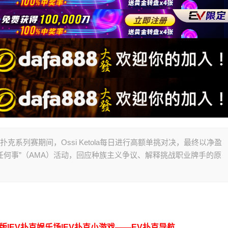
riton扑克系列赛期间，Ossi Ketola每日进行高额单挑对决，最终以净盈
问我任何事”（AMA）活动，回应种族主义争议、解释挑战职业牌手的原
脑版|EV扑克娱乐场|EV扑克小游戏——EV扑克导航