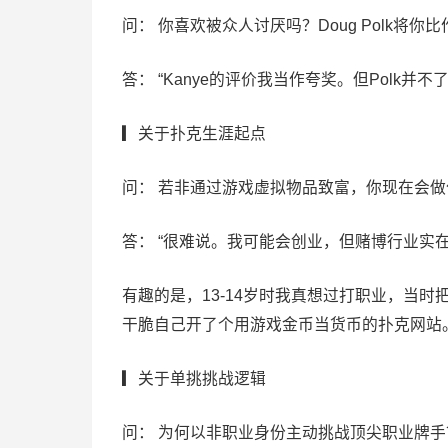
问： 你喜欢被众人讨厌吗？Doug Polk将你比作
答： “Kanye的评价我当作夸奖。但Polk
▎关于扑克生涯起点
问： 若非通过游戏虚拟物品致富，你现在会
答： “很难说。我可能会创业，但赌博行业实
有趣的是，13-14岁时我真想过打职业，当时把
干脆自己开了个用游戏金币当货币的扑克网站。
▎关于单挑挑战逻辑
问： 为何以非职业身份主动挑战顶尖职业牌手