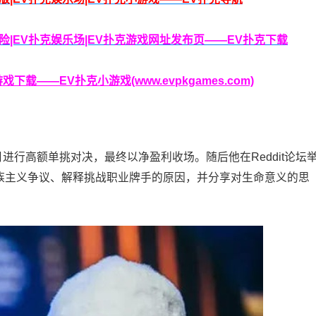
克保险|EV扑克娱乐场|EV扑克游戏网址发布页——EV扑克下载
载——EV扑克小游戏(www.evpkgames.com)
ola每日进行高额单挑对决，最终以净盈利收场。随后他在Reddit论坛
种族主义争议、解释挑战职业牌手的原因，并分享对生命意义的思