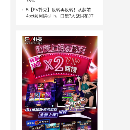
75%
5
【EV扑克】反转再反转！从翻前
4bet到河牌all in，口袋7大战同花JT