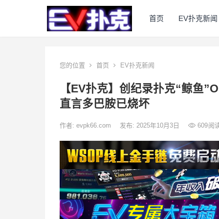
首页
EV扑克新闻
您的位置
首页
EV扑克新闻
【EV扑克】创纪录扑克“鲸鱼”Oss
直言多巴胺已烧坏
作者:
evpk66.com
发布: 2025年10月3日
609
阅