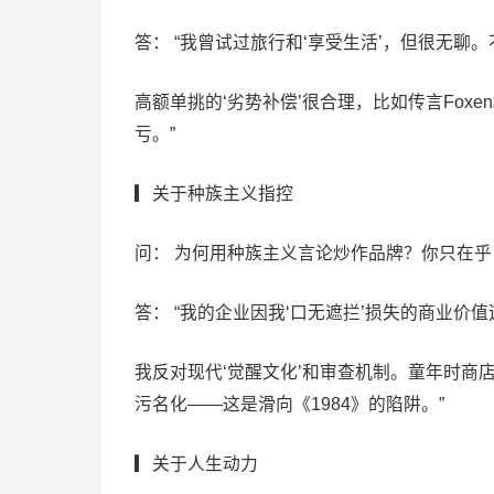
答： “我曾试过旅行和‘享受生活’，但很无聊
高额单挑的‘劣势补偿’很合理，比如传言Foxe
亏。”
▎关于种族主义指控
问： 为何用种族主义言论炒作品牌？你只在
答： “我的企业因我‘口无遮拦’损失的商业价
我反对现代‘觉醒文化’和审查机制。童年时商店卖叫‘
污名化——这是滑向《1984》的陷阱。”
▎关于人生动力