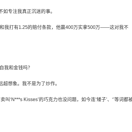
。不如专注我真正沉迷的事。
n和我打有1.25的赔付条款，他赢400万实拿500万——这对我不
乎自我和金钱吗？
值远超想象。我不是为了炒作。
N***s Kisses’的巧克力也没问题，如今连‘矮子’、‘’等词都